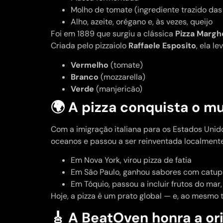
Molho de tomate (ingrediente trazido da
Alho, azeite, orégano e, às vezes, queijo
Foi em 1889 que surgiu a clássica
Pizza Margh
Criada pelo pizzaiolo
Raffaele Esposito
, ela l
Vermelho
(tomate)
Branco
(mozzarella)
Verde
(manjericão)
🌍 A pizza conquista o m
Com a imigração italiana para os Estados Unidos
oceanos e passou a ser reinventada localmente
Em Nova York, virou pizza de fatia
Em São Paulo, ganhou sabores com catupi
Em Tóquio, passou a incluir frutos do ma
Hoje, a pizza é um prato global — e, ao mesm
🎸 A BeatOven honra a or