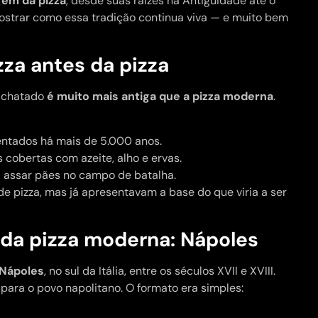
gem da pizza
, desde suas raízes na Antiguidade até o
mostrar como essa tradição continua viva — e muito bem
zza antes da pizza
 achatado
é muito mais antiga que a pizza moderna
.
entados há mais de 5.000 anos.
 cobertas com azeite, alho e ervas.
 assar pães no campo de batalha.
 pizza, mas já apresentavam a base do que viria a ser
 da pizza moderna: Nápoles
Nápoles
, no sul da Itália, entre os séculos XVII e XVIII.
a para o povo napolitano. O formato era simples: