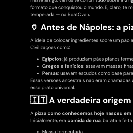
Neste artigo, vamos te contar tudo sobre a
ori
formato que conquistou o mundo. E, claro, te 
temperada — na BeatOven.
🏺 Antes de Nápoles: a pi
A ideia de colocar ingredientes sobre um pão
Civilizações como:
Egípcios
: já produziam pães planos ferm
Gregos e fenícios
: assavam massas finas
Persas
: usavam escudos como base para
Essas versões ancestrais não eram chamadas de
esse prato universal.
🇮🇹 A verdadeira origem
A
pizza como conhecemos hoje nasceu em 
Inicialmente, era
comida de rua
, barata e feit
Massa fermentada