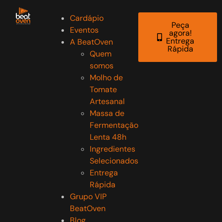
Cardápio
Peça
Eventos
agora!
Entrega
A BeatOven
Rápida
Quem
somos
Molho de
Tomate
Artesanal
Massa de
Fermentação
Lenta 48h
Ingredientes
Selecionados
Entrega
Rápida
Grupo VIP
BeatOven
Blog