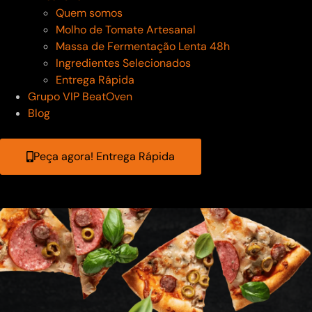
Quem somos
Molho de Tomate Artesanal
Massa de Fermentação Lenta 48h
Ingredientes Selecionados
Entrega Rápida
Grupo VIP BeatOven
Blog
Peça agora! Entrega Rápida